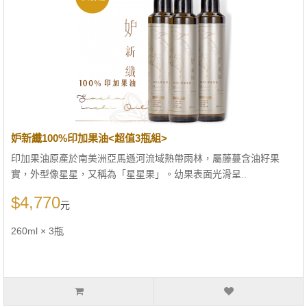
妒新纖100%印加果油<超值3瓶組>
印加果油原產於南美洲亞馬遜河流域熱帶雨林，屬藤蔓含油籽果
實，外型像星星，又稱為「星星果」。幼果表面光滑呈..
$4,770
元
260ml × 3瓶