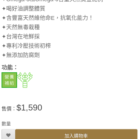
✦喝好油調整體質
✦含豐富天然維他命E，抗氧化能力！
✦天然無毒栽種
✦台灣在地鮮採
✦專利冷壓技術初榨
✦無添加防腐劑
功能：
$1,590
售價：
數量
加入購物車